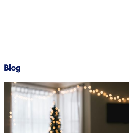
GELD
Uitbetaling AOW & meer
Blog