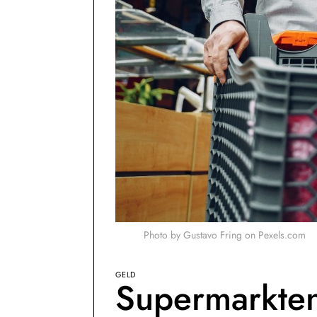
Photo by Gustavo Fring on
Pexels.com
GELD
Supermarkten 