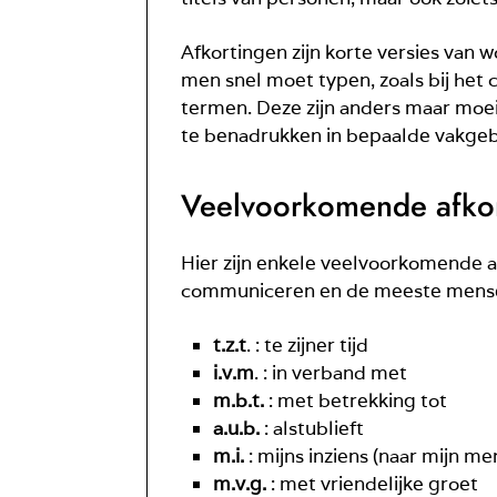
Afkortingen zijn korte versies van w
men snel moet typen, zoals bij het 
termen. Deze zijn anders maar moeil
te benadrukken in bepaalde vakgebi
Veelvoorkomende afkor
Hier zijn enkele veelvoorkomende a
communiceren en de meeste mensen
t.z.t
. : te zijner tijd
i.v.m
. : in verband met
m.b.t.
: met betrekking tot
a.u.b.
: alstublieft
m.i.
: mijns inziens (naar mijn me
m.v.g.
: met vriendelijke groet