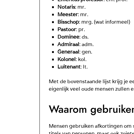
Notaris
: mr.
Meester
: mr.
Bisschop
: mrg. (wat informeel)
Pastoor
: pr.
Dominee
: ds.
Admiraal
: adm.
Generaal
: gen.
Kolonel
: kol.
Luitenant
: lt.
Met de bovenstaande lijst krijg je e
eigenlijk veel oude mensen zullen e
Waarom gebruiken
Mensen gebruiken afkortingen om sn
titels van personen, maar ook zoiets 