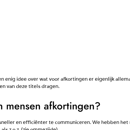
en enig idee over wat voor afkortingen er eigenlijk allem
en van deze titels dragen.
 mensen afkortingen?
eller en efficiënter te communiceren. We hebben het n
als z.o.z. (zie ommezijde).