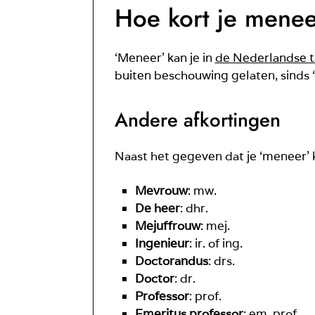
Hoe kort je menee
‘Meneer’ kan je in
de Nederlandse t
buiten beschouwing gelaten, sinds ‘
Andere afkortingen
Naast het gegeven dat je ‘meneer’ ka
Mevrouw
: mw.
De heer
: dhr.
Mejuffrouw
: mej.
Ingenieur
: ir. of ing.
Doctorandus
: drs.
Doctor
: dr.
Professor
: prof.
Emeritus professor
: em. prof.