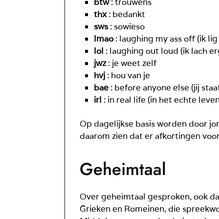
btw
: trouwens
thx
: bedankt
sws
: sowieso
lmao
: laughing my ass off (ik li
lol
: laughing out loud (ik lach e
jwz
: je weet zelf
hvj
: hou van je
bae
: before anyone else (jij st
irl
: in real life (in het echte leve
Op dagelijkse basis worden door jo
daarom zien dat er afkortingen voor
Geheimtaal
Over geheimtaal gesproken, ook daa
Grieken en Romeinen, die spreekw