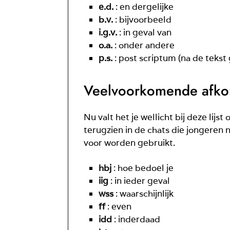
e.d.
: en dergelijke
b.v.
: bijvoorbeeld
i.g.v.
: in geval van
o.a.
: onder andere
p.s.
: post scriptum (na de tekst
Veelvoorkomende afkor
Nu valt het je wellicht bij deze lij
terugzien in de chats die jongeren 
voor worden gebruikt.
hbj
: hoe bedoel je
iig
: in ieder geval
wss
: waarschijnlijk
ff
: even
idd
: inderdaad