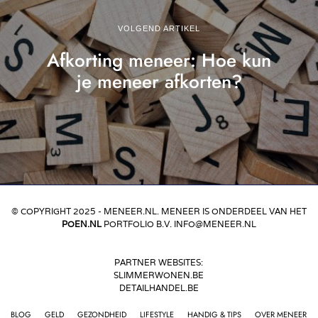
VOLGEND ARTIKEL
Afkorting meneer: Hoe kun
je meneer afkorten?
© COPYRIGHT 2025 - MENEER.NL. MENEER IS ONDERDEEL VAN HET
POEN.NL
PORTFOLIO B.V. INFO@MENEER.NL
PARTNER WEBSITES:
SLIMMERWONEN.BE
DETAILHANDEL.BE
BLOG
GELD
GEZONDHEID
LIFESTYLE
HANDIG & TIPS
OVER MENEER