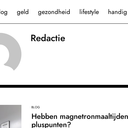
log
geld
gezondheid
lifestyle
handig 
Redactie
BLOG
Hebben magnetronmaaltijde
pluspunten?