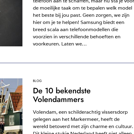
telefoon aan te schaffen, maar nu sta je voo
de moeilijke taak om te bepalen welk model
het beste bij jou past. Geen zorgen, we zijn
hier om je te helpen! Samsung biedt een
breed scala aan telefoonmodellen die
voorzien in verschillende behoeften en
voorkeuren. Laten we…
BLOG
De 10 bekendste
Volendammers
Volendam, een schilderachtig vissersdorp
gelegen aan het Markermeer, heeft de
wereld betoverd met zijn charme en cultuur.
Dit kleine stukje Nederland heeft niet alleen