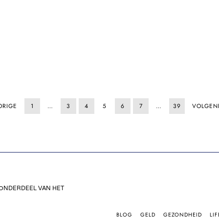
ORIGE
1
…
3
4
5
6
7
…
39
VOLGEN
 ONDERDEEL VAN HET
BLOG
GELD
GEZONDHEID
LIF