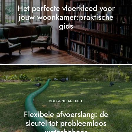
Het perfecte vloerkleed voor
jouw woonkamer:praktische
gids
VOLGEND ARTIKEL
Flexibele afvoerslang: de
sleutel tot probleemloos