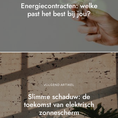
Energiecontracten: welke
past het best bij jou?
VOLGEND ARTIKEL
Slimme schaduw: de
toekomst van elektrisch
zonnescherm