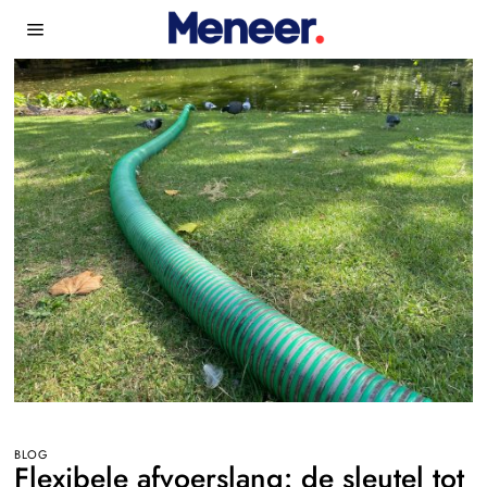
BLOG
Flexibele afvoerslang: de sleutel tot