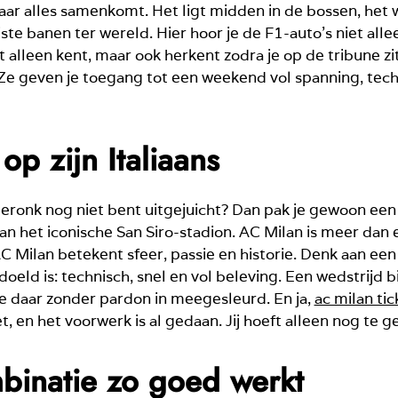
aar alles samenkomt. Het ligt midden in de bossen, het 
 banen ter wereld. Hier hoor je de F1-auto’s niet alleen
t alleen kent, maar ook herkent zodra je op de tribune zit.
 Ze geven je toegang tot een weekend vol spanning, techn
op zijn Italiaans
eronk nog niet bent uitgejuicht? Dan pak je gewoon een v
n het iconische San Siro-stadion. AC Milan is meer dan ee
C Milan betekent sfeer, passie en historie. Denk aan een 
doeld is: technisch, snel en vol beleving. Een wedstrijd b
je daar zonder pardon in meegesleurd. En ja,
ac milan tic
et, en het voorwerk is al gedaan. Jij hoeft alleen nog te g
inatie zo goed werkt