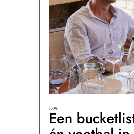
BLOG
Een bucketli
én voetbal in