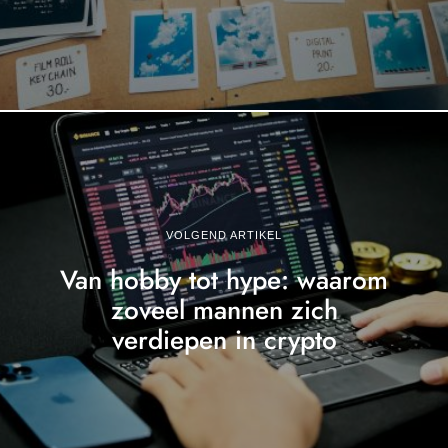
VOLGEND ARTIKEL
Van hobby tot hype: waarom
zoveel mannen zich
verdiepen in crypto