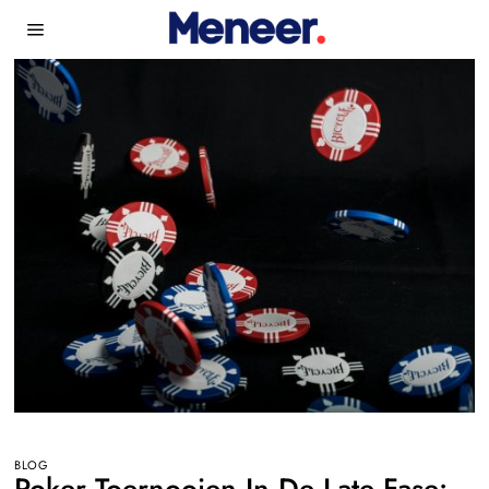
BLOG
Poker Toernooien In De Late Fase: