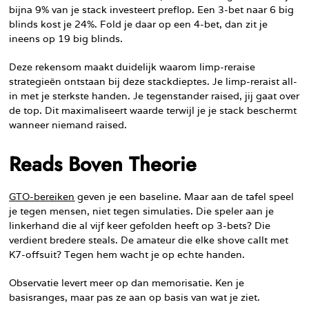
bijna 9% van je stack investeert preflop. Een 3-bet naar 6 big
blinds kost je 24%. Fold je daar op een 4-bet, dan zit je
ineens op 19 big blinds.
Deze rekensom maakt duidelijk waarom limp-reraise
strategieën ontstaan bij deze stackdieptes. Je limp-reraist all-
in met je sterkste handen. Je tegenstander raised, jij gaat over
de top. Dit maximaliseert waarde terwijl je je stack beschermt
wanneer niemand raised.
Reads Boven Theorie
GTO-bereiken
geven je een baseline. Maar aan de tafel speel
je tegen mensen, niet tegen simulaties. Die speler aan je
linkerhand die al vijf keer gefolden heeft op 3-bets? Die
verdient bredere steals. De amateur die elke shove callt met
K7-offsuit? Tegen hem wacht je op echte handen.
Observatie levert meer op dan memorisatie. Ken je
basisranges, maar pas ze aan op basis van wat je ziet.