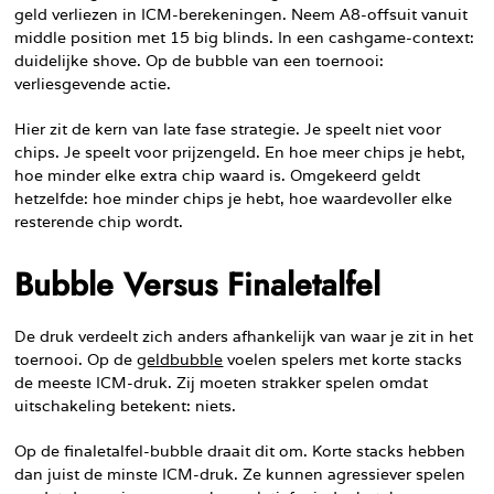
geld verliezen in ICM-berekeningen. Neem A8-offsuit vanuit
middle position met 15 big blinds. In een cashgame-context:
duidelijke shove. Op de bubble van een toernooi:
verliesgevende actie.
Hier zit de kern van late fase strategie. Je speelt niet voor
chips. Je speelt voor prijzengeld. En hoe meer chips je hebt,
hoe minder elke extra chip waard is. Omgekeerd geldt
hetzelfde: hoe minder chips je hebt, hoe waardevoller elke
resterende chip wordt.
Bubble Versus Finaletalfel
De druk verdeelt zich anders afhankelijk van waar je zit in het
toernooi. Op de
geldbubble
voelen spelers met korte stacks
de meeste ICM-druk. Zij moeten strakker spelen omdat
uitschakeling betekent: niets.
Op de finaletalfel-bubble draait dit om. Korte stacks hebben
dan juist de minste ICM-druk. Ze kunnen agressiever spelen