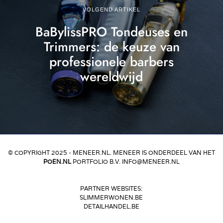
VOLGEND ARTIKEL
BaBylissPRO Tondeuses en
Trimmers: de keuze van
professionele barbers
wereldwijd
© COPYRIGHT 2025 - MENEER.NL. MENEER IS ONDERDEEL VAN HET
POEN.NL
PORTFOLIO B.V. INFO@MENEER.NL
PARTNER WEBSITES:
SLIMMERWONEN.BE
DETAILHANDEL.BE