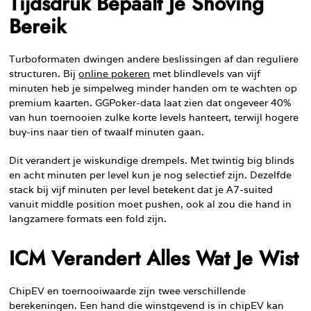
Tijdsdruk Bepaalt Je Shoving
Bereik
Turboformaten dwingen andere beslissingen af dan reguliere
structuren. Bij
online pokeren
met blindlevels van vijf
minuten heb je simpelweg minder handen om te wachten op
premium kaarten. GGPoker-data laat zien dat ongeveer 40%
van hun toernooien zulke korte levels hanteert, terwijl hogere
buy-ins naar tien of twaalf minuten gaan.
Dit verandert je wiskundige drempels. Met twintig big blinds
en acht minuten per level kun je nog selectief zijn. Dezelfde
stack bij vijf minuten per level betekent dat je A7-suited
vanuit middle position moet pushen, ook al zou die hand in
langzamere formats een fold zijn.
ICM Verandert Alles Wat Je Wist
ChipEV en toernooiwaarde zijn twee verschillende
berekeningen. Een hand die winstgevend is in chipEV kan