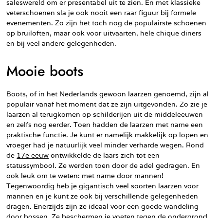
saleswereld om er presentabel uit te zien. En met klassieke
veterschoenen sla je ook nooit een raar figuur bij formele
evenementen. Zo zijn het toch nog de populairste schoenen
op bruiloften, maar ook voor uitvaarten, hele chique diners
en bij veel andere gelegenheden.
Mooie boots
Boots, of in het Nederlands gewoon laarzen genoemd, zijn al
populair vanaf het moment dat ze zijn uitgevonden. Zo zie je
laarzen al terugkomen op schilderijen uit de middeleeuwen
en zelfs nog eerder. Toen hadden de laarzen met name een
praktische functie. Je kunt er namelijk makkelijk op lopen en
vroeger had je natuurlijk veel minder verharde wegen. Rond
de
17e eeuw
ontwikkelde de laars zich tot een
statussymbool. Ze werden toen door de adel gedragen. En
ook leuk om te weten: met name door mannen!
Tegenwoordig heb je gigantisch veel soorten laarzen voor
mannen en je kunt ze ook bij verschillende gelegenheden
dragen. Enerzijds zijn ze ideaal voor een goede wandeling
door bossen. Ze beschermen je voeten tegen de ondergrond