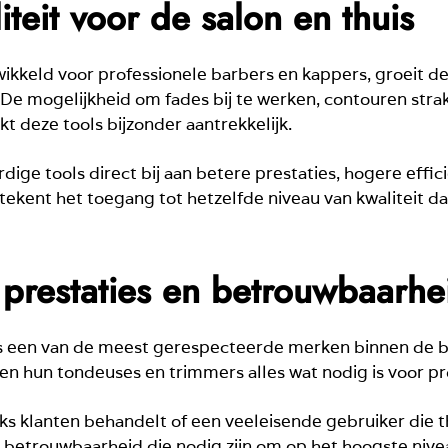
iteit voor de salon en thuis
ikkeld voor professionele barbers en kappers, groeit d
De mogelijkheid om fades bij te werken, contouren stra
 deze tools bijzonder aantrekkelijk.
e tools direct bij aan betere prestaties, hogere effici
etekent het toegang tot hetzelfde niveau van kwaliteit 
 prestaties en betrouwbaarhe
s een van de meest gerespecteerde merken binnen de ba
den hun tondeuses en trimmers alles wat nodig is voor pr
jks klanten behandelt of een veeleisende gebruiker die t
 betrouwbaarheid die nodig zijn om op het hoogste nive