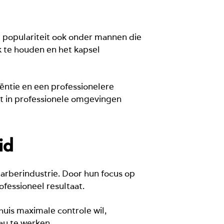
e populariteit ook onder mannen die
k te houden en het kapsel
ëntie en een professionelere
dat in professionele omgevingen
id
rberindustrie. Door hun focus op
ofessioneel resultaat.
huis maximale controle wil,
au te werken.