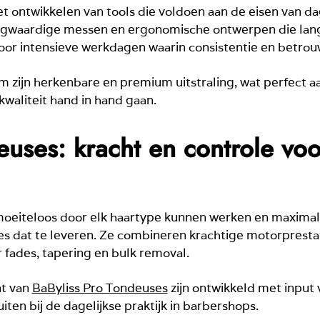
t ontwikkelen van tools die voldoen aan de eisen van da
oogwaardige messen en ergonomische ontwerpen die langd
voor intensieve werkdagen waarin consistentie en betrouw
 zijn herkenbare en premium uitstraling, wat perfect aa
kwaliteit hand in hand gaan.
uses: kracht en controle voo
oeiteloos door elk haartype kunnen werken en maximal
es dat te leveren. Ze combineren krachtige motorprest
or fades, tapering en bulk removal.
nt van
BaByliss Pro Tondeuses
zijn ontwikkeld met input 
uiten bij de dagelijkse praktijk in barbershops.