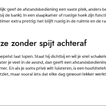
ijk: geef de afstandsbediening een vaste plek, anders b
bij de bank). In een slaapkamer of rustige hoek zijn func
mer extra prettig: het blijft rustig in de ruimte en de ra
ze zonder spijt achteraf
epelst laat lopen. Staat hij dichtbij en wil je snel schak
uister je veel in de avond, dan geeft een afstandsbedieni
er. En als je soms privé wilt luisteren, is een hoofdtel
 uitziet, maar vooral iets dat elke dag gewoon lekker werkt