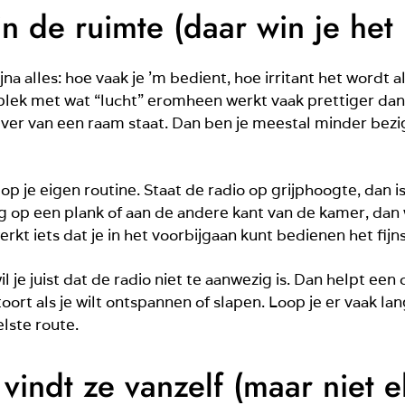
in de ruimte (daar win je he
na alles: hoe vaak je ’m bedient, hoe irritant het wordt al
n plek met wat “lucht” eromheen werkt vaak prettiger dan 
f ver van een raam staat. Dan ben je meestal minder bez
 je eigen routine. Staat de radio op grijphoogte, dan is
g op een plank of aan de andere kant van de kamer, dan w
kt iets dat je in het voorbijgaan kunt bedienen het fijnst
l je juist dat de radio niet te aanwezig is. Dan helpt een
oort als je wilt ontspannen of slapen. Loop je er vaak lan
lste route.
indt ze vanzelf (maar niet e