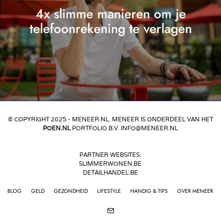
4x slimme manieren om je
telefoonrekening te verlagen
© COPYRIGHT 2025 - MENEER.NL. MENEER IS ONDERDEEL VAN HET
POEN.NL
PORTFOLIO B.V. INFO@MENEER.NL
PARTNER WEBSITES:
SLIMMERWONEN.BE
DETAILHANDEL.BE
BLOG
GELD
GEZONDHEID
LIFESTYLE
HANDIG & TIPS
OVER MENEER