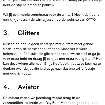
is hetgeen wat we veel zien deze winter. Draag de jas los en je
hebt de stijl helemaal te pakken.
Wil jij een mooie trenchcoat voor de winter? Neem dan eens
een kijkje tussen de
winterjassen
op de website van OTTO.
3. Glitters
Misschien heb je geen winterjas met glitters meer gehad
sinds je van de bassischool af bent. Maar het is weer
helemaal in. Een subtiele glitter door een zwarte stof of ga je
voor extra bold en draag jij een jas met extra veel glitters? Het
kan deze winter allemaal. En je hoeft ook niet twee keer na te
denken over de jas die je draagt naar dat ene toffe feestje
met oud & nieuw.
4. Aviator
De aviator zagen we jarenlang vooral terug in de
zonnebrillen-collectie van Ray Ban. Maar een goede piloot