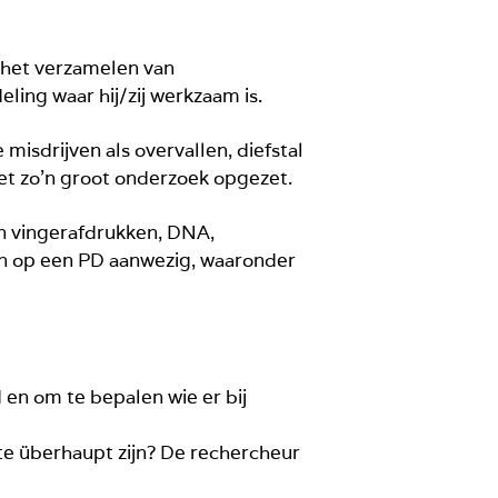
n het verzamelen van
ling waar hij/zij werkzaam is.
isdrijven als overvallen, diefstal
iet zo’n groot onderzoek opgezet.
an vingerafdrukken, DNA,
en op een PD aanwezig, waaronder
 en om te bepalen wie er bij
te überhaupt zijn? De rechercheur