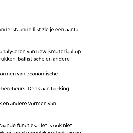
onderstaande lijst zie je een aantal
 analyseren van bewijsmateriaal op
ukken, ballistische en andere
e vormen van economische
echercheurs. Denk aan hacking,
ik en andere vormen van
aande functies. Het is ook niet
jk zo goed mogelijk in staat zijn om