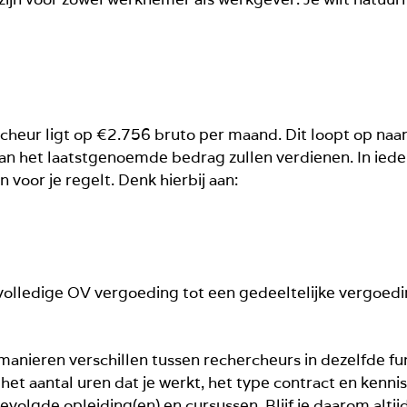
rcheur ligt op €2.756 bruto per maand. Dit loopt op n
an het laatstgenoemde bedrag zullen verdienen. In ieder 
voor je regelt. Denk hierbij aan:
olledige OV vergoeding tot een gedeeltelijke vergoeding
manieren verschillen tussen rechercheurs in dezelfde fu
het aantal uren dat je werkt, het type contract en kenni
evolgde opleiding(en) en cursussen. Blijf je daarom altij