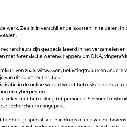
 werk. Ze zijn in verschillende ‘soorten’ in te delen. In 
nhouden.
 rechercheurs zijn gespecialiseerd in het verzamelen en
men met forensische wetenschappers om DNA, vingerafdr
e misdrijven zoals witwassen, belastingfraude en ander
tje van dit soort rechercheur.
ialisatie in de online wereld wordt betrokken op deze r
hting en cyberpesten.
g en zeker met betrekking tot personen. Seksueel misbru
eze rechercheurs aangepakt.
iet hebben gespecialiseerd in drugs of een van de bovenst
zijn voor zowel werknemer als werkgever. Je wilt natuurli