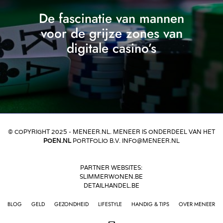
De fascinatie van mannen
voor de grijze zones van
digitale casino’s
© COPYRIGHT 2025 - MENEER.NL. MENEER IS ONDERDEEL VAN HET
POEN.NL
PORTFOLIO B.V. INFO@MENEER.NL
PARTNER WEBSITES:
SLIMMERWONEN.BE
DETAILHANDEL.BE
BLOG
GELD
GEZONDHEID
LIFESTYLE
HANDIG & TIPS
OVER MENEER