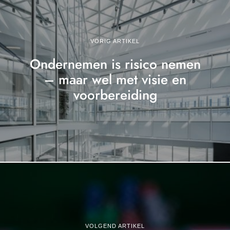
VORIG ARTIKEL
Ondernemen is risico nemen
– maar wel met visie en
voorbereiding
VOLGEND ARTIKEL