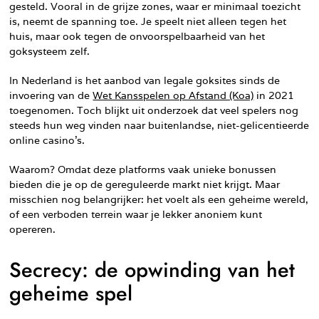
gesteld. Vooral in de grijze zones, waar er minimaal toezicht
is, neemt de spanning toe. Je speelt niet alleen tegen het
huis, maar ook tegen de onvoorspelbaarheid van het
goksysteem zelf.
In Nederland is het aanbod van legale goksites sinds de
invoering van de
Wet Kansspelen op Afstand (Koa)
in 2021
toegenomen. Toch blijkt uit onderzoek dat veel spelers nog
steeds hun weg vinden naar buitenlandse, niet-gelicentieerde
online casino’s.
Waarom? Omdat deze platforms vaak unieke bonussen
bieden die je op de gereguleerde markt niet krijgt. Maar
misschien nog belangrijker: het voelt als een geheime wereld,
of een verboden terrein waar je lekker anoniem kunt
opereren.
Secrecy: de opwinding van het
geheime spel