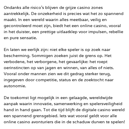
Ondanks alle risico’s blijven de grijze casino zones
aantrekkelijk. De onzekerheid is precies wat het zo spannend
maakt. In een wereld waarin alles meetbaar, veilig en
gecontroleerd moet zijn, biedt het een online casino, vooral
in het duister, een prettige uitlaatklep voor impulsen, rebellie
en pure sensatie.
En laten we eerlijk zijn: niet elke speler is op zoek naar
bescherming. Sommigen zoeken juist de grens op. Het
verbodene, het verborgene, het gevaarlijke: het roept
oerinstincten op van jagen en winnen, van alles of niets.
Vooral onder mannen zien we dit gedrag sterker terug,
ingegeven door competitie, status en de zoektocht naar
autonomie.
De toekomst ligt mogelijk in een gelaagde, wereldwijde
aanpak waarin innovatie, samenwerking en spelersveiligheid
hand in hand gaan. Tot die tijd blijft de digitale casino wereld
een spannend grensgebied. Iets wat vooral geldt voor alle
online casino avonturiers die in de schaduw durven te spelen!