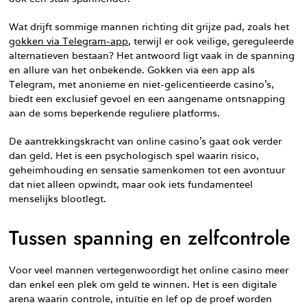
Wat drijft sommige mannen richting dit grijze pad, zoals het
gokken via Telegram-app
, terwijl er ook veilige, gereguleerde
alternatieven bestaan? Het antwoord ligt vaak in de spanning
en allure van het onbekende. Gokken via een app als
Telegram, met anonieme en niet-gelicentieerde casino’s,
biedt een exclusief gevoel en een aangename ontsnapping
aan de soms beperkende reguliere platforms.
De aantrekkingskracht van online casino’s gaat ook verder
dan geld. Het is een psychologisch spel waarin risico,
geheimhouding en sensatie samenkomen tot een avontuur
dat niet alleen opwindt, maar ook iets fundamenteel
menselijks blootlegt.
Tussen spanning en zelfcontrole
Voor veel mannen vertegenwoordigt het online casino meer
dan enkel een plek om geld te winnen. Het is een digitale
arena waarin controle, intuïtie en lef op de proef worden