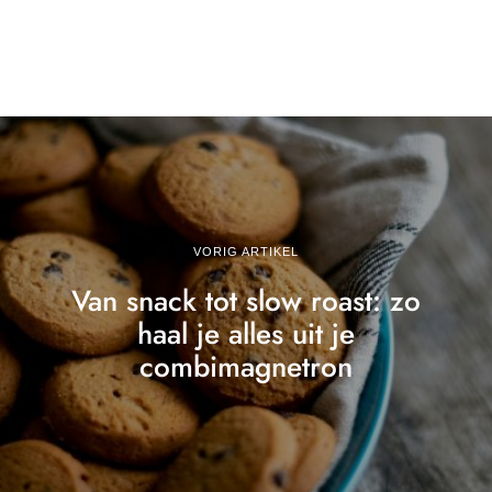
VORIG ARTIKEL
Van snack tot slow roast: zo
haal je alles uit je
combimagnetron