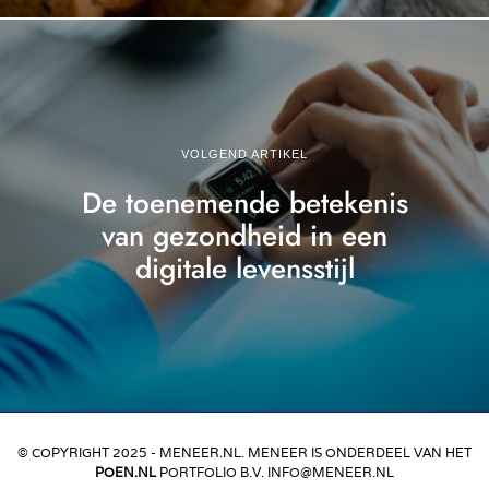
VOLGEND ARTIKEL
De toenemende betekenis
van gezondheid in een
digitale levensstijl
© COPYRIGHT 2025 - MENEER.NL. MENEER IS ONDERDEEL VAN HET
POEN.NL
PORTFOLIO B.V. INFO@MENEER.NL