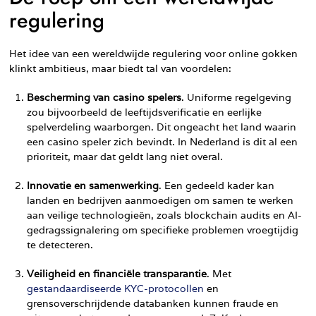
regulering
Het idee van een wereldwijde regulering voor online gokken
klinkt ambitieus, maar biedt tal van voordelen:
Bescherming van casino spelers
. Uniforme regelgeving
zou bijvoorbeeld de leeftijdsverificatie en eerlijke
spelverdeling waarborgen. Dit ongeacht het land waarin
een casino speler zich bevindt. In Nederland is dit al een
prioriteit, maar dat geldt lang niet overal.
Innovatie en samenwerking
. Een gedeeld kader kan
landen en bedrijven aanmoedigen om samen te werken
aan veilige technologieën, zoals blockchain audits en AI-
gedragssignalering om specifieke problemen vroegtijdig
te detecteren.
Veiligheid en financiële transparantie
. Met
gestandaardiseerde KYC-protocollen
en
grensoverschrijdende databanken kunnen fraude en