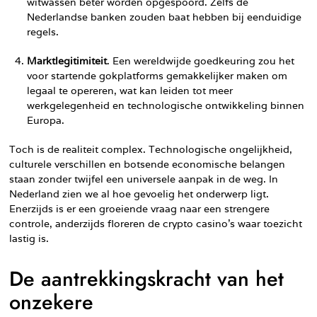
witwassen beter worden opgespoord. Zelfs de
Nederlandse banken zouden baat hebben bij eenduidige
regels.
Marktlegitimiteit
. Een wereldwijde goedkeuring zou het
voor startende gokplatforms gemakkelijker maken om
legaal te opereren, wat kan leiden tot meer
werkgelegenheid en technologische ontwikkeling binnen
Europa.
Toch is de realiteit complex. Technologische ongelijkheid,
culturele verschillen en botsende economische belangen
staan zonder twijfel een universele aanpak in de weg. In
Nederland zien we al hoe gevoelig het onderwerp ligt.
Enerzijds is er een groeiende vraag naar een strengere
controle, anderzijds floreren de crypto casino’s waar toezicht
lastig is.
De aantrekkingskracht van het
onzekere