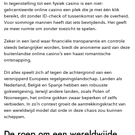
In tegenstelling tot een fysiek casino is een niet-
gelicentieerde online casino een plek die je met één klik
bereikt, dit zonder ID-check of tussenkomst van de overheid.
Voor sommige mannen heeft dat iets bevrijdends. Het geeft
ze meer ruimte om zonder toezicht te spelen.
Zeker in een land waar financiële transparantie en controle
steeds belangrijker worden, biedt de anonieme aard van deze
buitenlandse online casino’s een haast romantische
ontsnapping.
Dit alles speelt zich af tegen de achtergrond van een
versnipperd Europees regelgevingslandschap. Landen als
Nederland, België en Spanje hebben een robuuste
gokwetgeving, terwijl andere landen, zoals Polen of
Noorwegen, het online gokken zwaar beperken of zelfs
verbieden. In zo’n context groeit de aantrekkingskracht van
een wereldwijd model dat orde in deze chaos zou kunnen
scheppen.
De roep om een wereldwijde