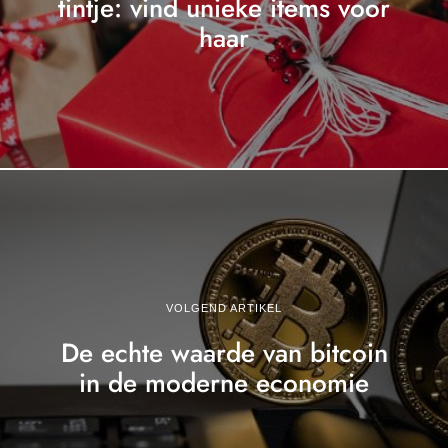
tintje: vind unieke items voor
haar
VOLGEND ARTIKEL
De echte waarde van bitcoin
in de moderne economie