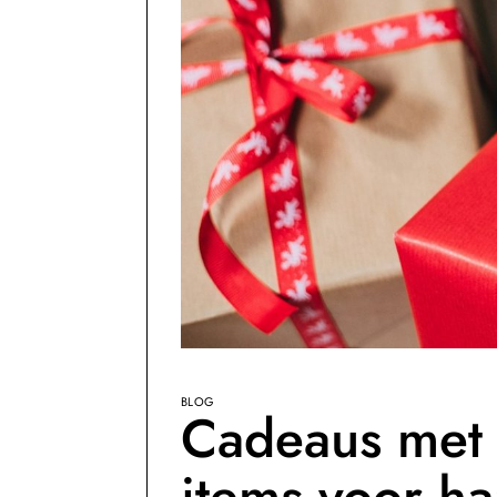
BLOG
Cadeaus met e
items voor ha