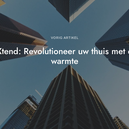
VORIG ARTIKEL
Xtend: Revolutioneer uw thuis me
warmte