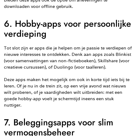
downloaden voor offline gebruik.
6. Hobby-apps voor persoonlijke
verdieping
Tot slot zijn er apps die je helpen om je passie te verdiepen of
nieuwe interesses te ontdekken. Denk aan apps zoals Blinkist
(voor samenvattingen van non-fictieboeken), Skillshare (voor
creatieve cursussen), of Duolingo (voor taalleren).
Deze apps maken het mogelijk om ook in korte tijd iets bij te
leren. Of je nu in de trein zit, op een vrije avond wat nieuws
wilt proberen, of je vaardigheden wilt uitbreiden: met een
goede hobby-app voelt je schermtijd ineens een stuk
nuttiger.
7. Beleggingsapps voor slim
vermogensbeheer