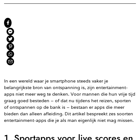
In een wereld waar je smartphone steeds vaker je
belangrijkste bron van ontspanning is, zijn entertainment-
apps niet meer weg te denken. Voor mannen die hun vrije tijd
graag goed besteden – of dat nu tijdens het reizen, sporten
of ontspannen op de bank is – bestaan er apps die meer
bieden dan alleen afleiding. Dit artikel bespreekt zes soorten
entertainment-apps die je als man eigenlijk niet mag missen.
1. Sportapps voor live scores en