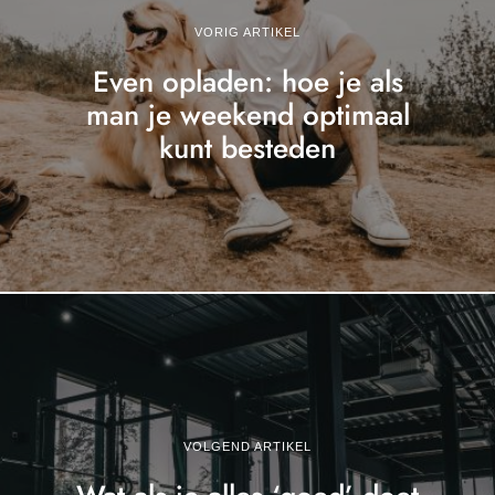
VORIG ARTIKEL
Even opladen: hoe je als
man je weekend optimaal
kunt besteden
VOLGEND ARTIKEL