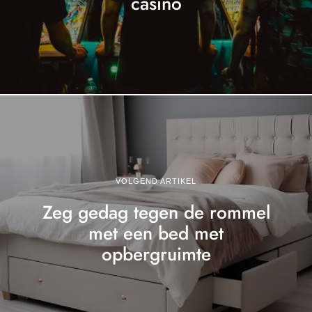
casino
VOLGEND ARTIKEL
Zeg gedag tegen de rommel
met een bed met
opbergruimte