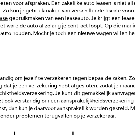
n voor afspraken. Een zakelijke auto leasen is niet all
f. Zo kun je gebruikmaken van verschillende fiscale voor
ease
gebruikmaken van een leaseauto. Je krijgt een leas
het ware de auto af zolang je contract loopt. Op die mani
e auto houden. Mocht je toch een nieuwe wagen willen 
tandig om jezelf te verzekeren tegen bepaalde zaken. Zo k
g dat je een verzekering hebt afgesloten, zodat je maand
hiktheidsverzekering. Je kunt dit gemakkelijk aanvragen
et ook verstandig om een aansprakelijkheidsverzekering a
t, dan kun je daarvoor aansprakelijk worden gesteld. Me
 zonder problemen terugvallen op je verzekeraar.