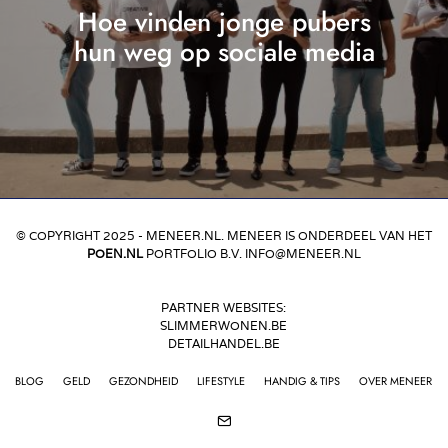
Hoe vinden jonge pubers
hun weg op sociale media
© COPYRIGHT 2025 - MENEER.NL. MENEER IS ONDERDEEL VAN HET
POEN.NL
PORTFOLIO B.V. INFO@MENEER.NL
PARTNER WEBSITES:
SLIMMERWONEN.BE
DETAILHANDEL.BE
BLOG
GELD
GEZONDHEID
LIFESTYLE
HANDIG & TIPS
OVER MENEER