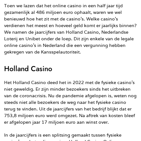
Toen we lazen dat het online casino in een half jaar tijd
gezamenlijk al 486 miljoen euro ophaalt, waren we wel
benieuwd hoe het zit met de casino’s. Welke casino’s
verdienen het meest en hoeveel geld komt er jaarlijks binnen?
We namen de jaarcijfers van Holland Casino, Nederlandse
Loterij en Unibet onder de loep. Dit zijn enkele van de legale
online casino’s in Nederland die een vergunning hebben
gekregen van de Kansspelautoriteit.
Holland Casino
Het Holland Casino deed het in 2022 met de fysieke casino’s
niet geweldig. Er zijn minder bezoekers sinds het uitbreken
van de coronacrisis. Nu de pandemie afgelopen is, weten nog
steeds niet alle bezoekers de weg naar het fysieke casino
terug te vinden. Uit de jaarcijfers van het bedrijf blijkt dat er
753,8 miljoen euro werd omgezet. Na aftrek van kosten bleef
er afgelopen jaar 17 miljoen euro aan winst over.
In de jaarcijfers is een splitsing gemaakt tussen fysieke