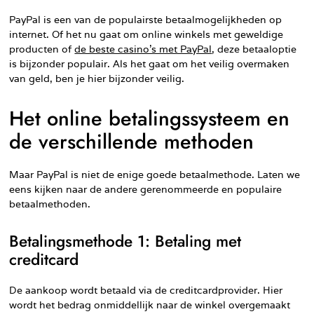
PayPal is een van de populairste betaalmogelijkheden op
internet. Of het nu gaat om online winkels met geweldige
producten of
de beste casino’s met PayPal
, deze betaaloptie
is bijzonder populair. Als het gaat om het veilig overmaken
van geld, ben je hier bijzonder veilig.
Het online betalingssysteem en
de verschillende methoden
Maar PayPal is niet de enige goede betaalmethode. Laten we
eens kijken naar de andere gerenommeerde en populaire
betaalmethoden.
Betalingsmethode 1: Betaling met
creditcard
De aankoop wordt betaald via de creditcardprovider. Hier
wordt het bedrag onmiddellijk naar de winkel overgemaakt