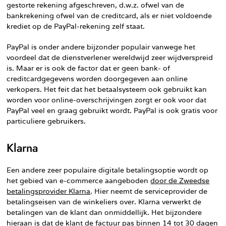
gestorte rekening afgeschreven, d.w.z. ofwel van de
bankrekening ofwel van de creditcard, als er niet voldoende
krediet op de PayPal-rekening zelf staat.
PayPal is onder andere bijzonder populair vanwege het
voordeel dat de dienstverlener wereldwijd zeer wijdverspreid
is. Maar er is ook de factor dat er geen bank- of
creditcardgegevens worden doorgegeven aan online
verkopers. Het feit dat het betaalsysteem ook gebruikt kan
worden voor online-overschrijvingen zorgt er ook voor dat
PayPal veel en graag gebruikt wordt. PayPal is ook gratis voor
particuliere gebruikers.
Klarna
Een andere zeer populaire digitale betalingsoptie wordt op
het gebied van e-commerce aangeboden
door de Zweedse
betalingsprovider Klarna
. Hier neemt de serviceprovider de
betalingseisen van de winkeliers over. Klarna verwerkt de
betalingen van de klant dan onmiddellijk. Het bijzondere
hieraan is dat de klant de factuur pas binnen 14 tot 30 dagen