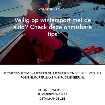
VOLGEND ARTIKEL
Veilig op wintersport met de
auto? Check deze onmisbare
tips
© COPYRIGHT 2025 - MENEER.NL. MENEER IS ONDERDEEL VAN HET
POEN.NL
PORTFOLIO B.V. INFO@MENEER.NL
PARTNER WEBSITES:
SLIMMERWONEN.BE
DETAILHANDEL.BE