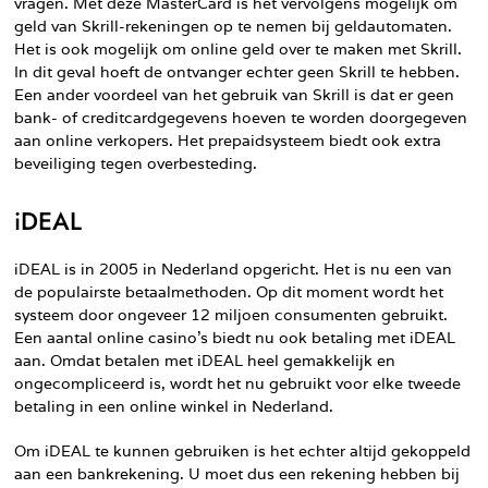
vragen. Met deze MasterCard is het vervolgens mogelijk om
geld van Skrill-rekeningen op te nemen bij geldautomaten.
Het is ook mogelijk om online geld over te maken met Skrill.
In dit geval hoeft de ontvanger echter geen Skrill te hebben.
Een ander voordeel van het gebruik van Skrill is dat er geen
bank- of creditcardgegevens hoeven te worden doorgegeven
aan online verkopers. Het prepaidsysteem biedt ook extra
beveiliging tegen overbesteding.
iDEAL
iDEAL is in 2005 in Nederland opgericht. Het is nu een van
de populairste betaalmethoden. Op dit moment wordt het
systeem door ongeveer 12 miljoen consumenten gebruikt.
Een aantal online casino’s biedt nu ook betaling met iDEAL
aan. Omdat betalen met iDEAL heel gemakkelijk en
ongecompliceerd is, wordt het nu gebruikt voor elke tweede
betaling in een online winkel in Nederland.
Om iDEAL te kunnen gebruiken is het echter altijd gekoppeld
aan een bankrekening. U moet dus een rekening hebben bij