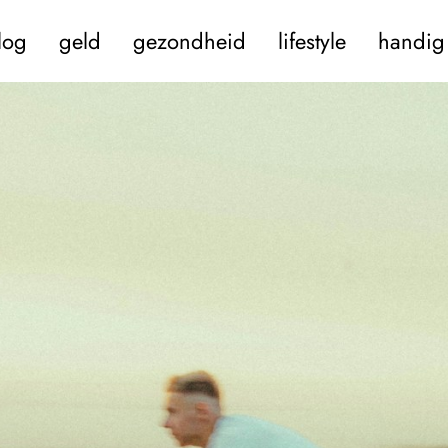
log
geld
gezondheid
lifestyle
handig 