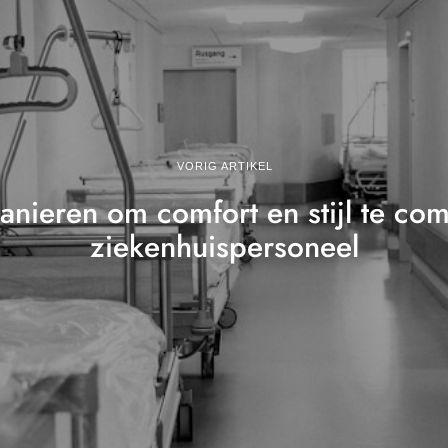
VORIG ARTIKEL
anieren om comfort en stijl te co
ziekenhuispersoneel