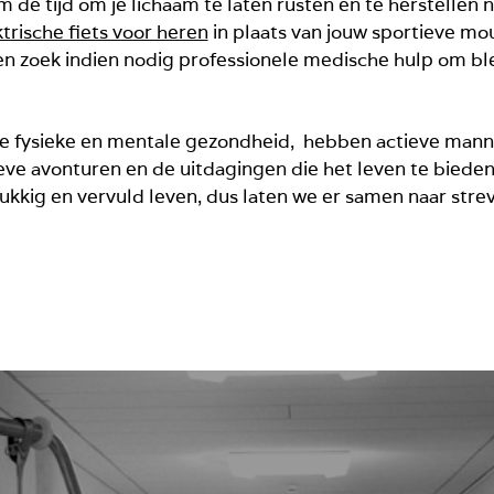
m de tijd om je lichaam te laten rusten en te herstellen n
trische fiets voor heren
in plaats van jouw sportieve mou
en en zoek indien nodig professionele medische hulp om b
e fysieke en mentale gezondheid, hebben actieve mannen
eve avonturen en de uitdagingen die het leven te bieden
lukkig en vervuld leven, dus laten we er samen naar stre