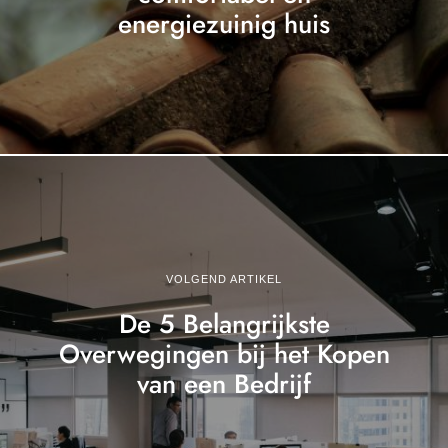
energiezuinig huis
VOLGEND ARTIKEL
De 5 Belangrijkste
Overwegingen bij het Kopen
van een Bedrijf