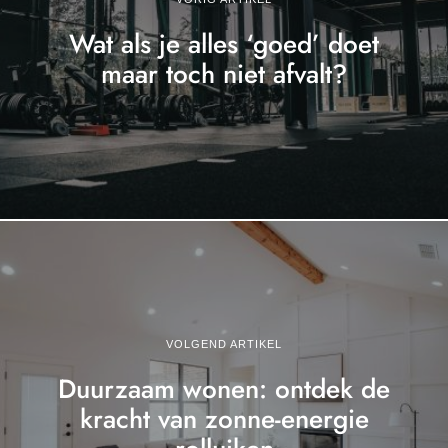
Wat als je alles ‘goed’ doet
maar toch niet afvalt?
VOLGEND ARTIKEL
Duurzaam wonen: ontdek de
kracht van zonne-energie