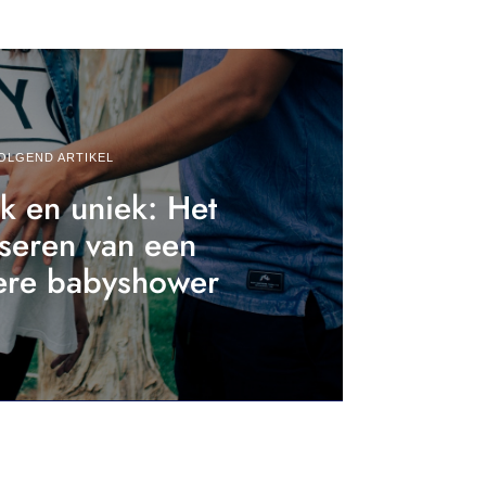
OLGEND ARTIKEL
jk en uniek: Het
seren van een
ere babyshower