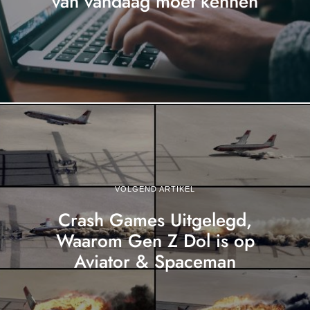
van vandaag moet kennen
VOLGEND ARTIKEL
Crash Games Uitgelegd,
Waarom Gen Z Dol is op
Aviator & Spaceman