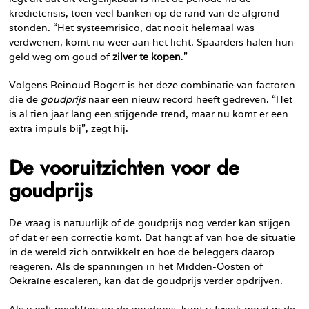
kredietcrisis, toen veel banken op de rand van de afgrond
stonden. “Het systeemrisico, dat nooit helemaal was
verdwenen, komt nu weer aan het licht. Spaarders halen hun
geld weg om goud of
zilver te kopen
.”
Volgens Reinoud Bogert is het deze combinatie van factoren
die de
goudprijs
naar een nieuw record heeft gedreven. “Het
is al tien jaar lang een stijgende trend, maar nu komt er een
extra impuls bij”, zegt hij.
De vooruitzichten voor de
goudprijs
De vraag is natuurlijk of de goudprijs nog verder kan stijgen
of dat er een correctie komt. Dat hangt af van hoe de situatie
in de wereld zich ontwikkelt en hoe de beleggers daarop
reageren. Als de spanningen in het Midden-Oosten of
Oekraïne escaleren, kan dat de goudprijs verder opdrijven.
Als u wilt meeliften op de goudprijs, kunt u fysiek goud in de