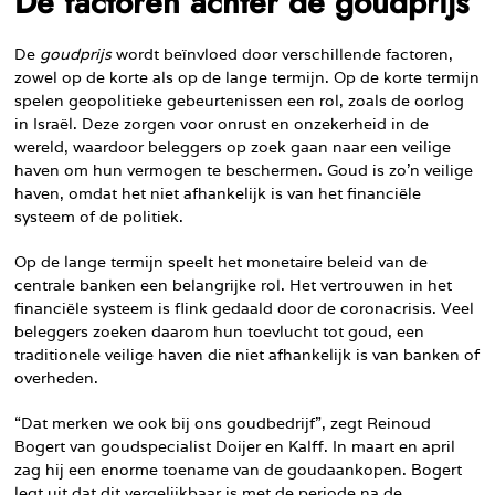
De factoren achter de goudprijs
De
goudprijs
wordt beïnvloed door verschillende factoren,
zowel op de korte als op de lange termijn. Op de korte termijn
spelen geopolitieke gebeurtenissen een rol, zoals de oorlog
in Israël. Deze zorgen voor onrust en onzekerheid in de
wereld, waardoor beleggers op zoek gaan naar een veilige
haven om hun vermogen te beschermen. Goud is zo’n veilige
haven, omdat het niet afhankelijk is van het financiële
systeem of de politiek.
Op de lange termijn speelt het monetaire beleid van de
centrale banken een belangrijke rol. Het vertrouwen in het
financiële systeem is flink gedaald door de coronacrisis. Veel
beleggers zoeken daarom hun toevlucht tot goud, een
traditionele veilige haven die niet afhankelijk is van banken of
overheden.
“Dat merken we ook bij ons goudbedrijf”, zegt Reinoud
Bogert van goudspecialist Doijer en Kalff. In maart en april
zag hij een enorme toename van de goudaankopen. Bogert
legt uit dat dit vergelijkbaar is met de periode na de