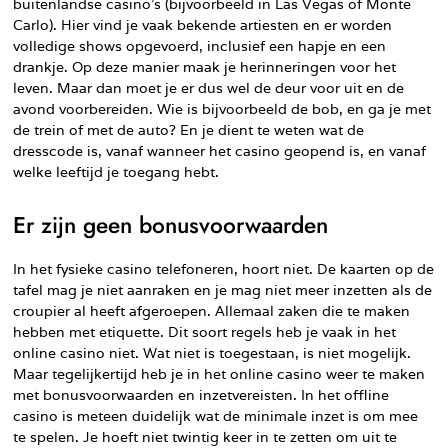
buitenlandse casino’s (bijvoorbeeld in Las Vegas of Monte
Carlo). Hier vind je vaak bekende artiesten en er worden
volledige shows opgevoerd, inclusief een hapje en een
drankje. Op deze manier maak je herinneringen voor het
leven. Maar dan moet je er dus wel de deur voor uit en de
avond voorbereiden. Wie is bijvoorbeeld de bob, en ga je met
de trein of met de auto? En je dient te weten wat de
dresscode is, vanaf wanneer het casino geopend is, en vanaf
welke leeftijd je toegang hebt.
Er zijn geen bonusvoorwaarden
In het fysieke casino telefoneren, hoort niet. De kaarten op de
tafel mag je niet aanraken en je mag niet meer inzetten als de
croupier al heeft afgeroepen. Allemaal zaken die te maken
hebben met etiquette. Dit soort regels heb je vaak in het
online casino niet. Wat niet is toegestaan, is niet mogelijk.
Maar tegelijkertijd heb je in het online casino weer te maken
met bonusvoorwaarden en inzetvereisten. In het offline
casino is meteen duidelijk wat de minimale inzet is om mee
te spelen. Je hoeft niet twintig keer in te zetten om uit te