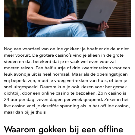
Nog een voordeel van online gokken: je hoeft er de deur niet
meer vooruit. De grotere casino’s vind je alleen in de grote
steden en dat betekent dat je er vaak wel even voor zal
moeten reizen. Een half uurtje of drie kwartier reizen voor een
leuk
avondje uit
is heel normaal. Maar als de openingstijden
vrij beperkt zijn, moet je vroeg vertrekken van huis, of ben je
snel uitgespeeld. Daarom kun je ook kiezen voor het gemak
dichtbij, door een online casino te bezoeken. Zo’n casino is
24 uur per dag, zeven dagen per week geopend. Zeker in het
live casino voel je dezelfde spanning als in het offline casino,
maar dan bij je thuis
Waarom gokken bij een offline