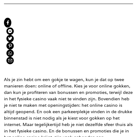
Als je zin hebt om een gokje te wagen, kun je dat op twee
manieren doen: online of offline. Kies je voor online gokken,
dan kun je profiteren van bonussen en promoties, terwijl deze
in het fysieke casino vaak niet te vinden zijn. Bovendien heb
je niet te maken met openingstijden: het online casino is
altijd geopend. En ook een parkeerplekje vinden in de drukke
binnenstad is niet nodig als je kiest voor gokken op het
internet. Maar tegelijkertijd heb je niet dezelfde sfeer thuis als
in het fysieke casino. En de bonussen en promoties die je in