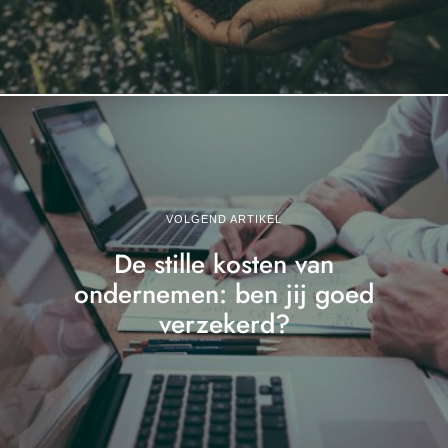
VOLGEND ARTIKEL
De stille kosten van
ondernemen: ben jij goed
verzekerd?