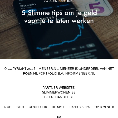
VOLGEND ARTIKEL
5 Slimme tips om je geld
voor je te laten werken
© COPYRIGHT 2025 - MENEER.NL. MENEER IS ONDERDEEL VAN HET
POEN.NL
PORTFOLIO B.V. INFO@MENEER.NL
PARTNER WEBSITES:
SLIMMERWONEN.BE
DETAILHANDEL.BE
BLOG
GELD
GEZONDHEID
LIFESTYLE
HANDIG & TIPS
OVER MENEER