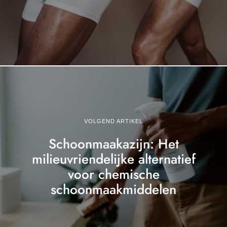
VOLGEND ARTIKEL
Schoonmaakazijn: Het
milieuvriendelijke alternatief
voor chemische
schoonmaakmiddelen