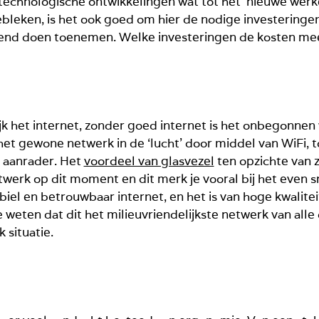
technologische ontwikkelingen wat tot het ‘nieuwe werke
ebleken, is het ook goed om hier de nodige investeringen
ettend doen toenemen. Welke investeringen de kosten mee
ijk het internet, zonder goed internet is het onbegonnen
het gewone netwerk in de ‘lucht’ door middel van WiFi, t
n aanrader. Het
voordeel van glasvezel
ten opzichte van z
twerk op dit moment en dit merk je vooral bij het even s
tabiel en betrouwbaar internet, en het is van hoge kwali
weten dat dit het milieuvriendelijkste netwerk van alle 
k situatie.