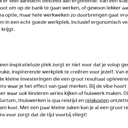
is er veel aandacht besteed aan ergonomie. Van een sta
 groot om op de bank te gaan werken, of gewoon lekker a
ima optie, maar hele werkweken zo doorbrengen gaat vroe
en in een echt goede werkplek, inclusief ergonomisch ver
 krijgt.
 inspiratieloze plek zorgt er niet voor dat je volop ge
ke, inspirerende werkplek te creëren voor jezelf. Van e
de kleine investeringen die een groot resultaat opleveren.
s waar je het effect van gaat merken. Bij de vibe hoort 
r waar ook kinderen series kijken of huiswerk maken. Dit
Kortom, thuiswerken is qua reistijd en
reiskosten
ontzette
n kost. Met een paar kleine zaken kan je al een groot res
s voor zorgt dat de tijd voorbij vliegt!