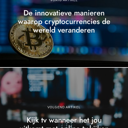
De innovatieve manieren
waarop cryptocurrencies de
wereld veranderen
VOLGEND ARTIKEL
Kijk tv wanneer het jou