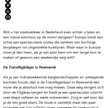
Wilt u het stadsverkeer in Nederland even achter u laten en
een nieuw avontuur op de motor aangaan? Europa biedt een
schat aan spectaculaire routes die variëren van bochtige
bergwegen tot uitgestrekte kustlijnen. Maar waar in Europa
moet je dan heen, als je van plan bent om een lange tour te
maken of gewoon een weekendje weg wilt?
De Transfăgărășan in Roemenië
Als je van indrukwekkende berglandschappen en uitdagende
bochten houdt, dan is de Transfăgărășan in Roemenië een
route die je absoluut niet mag missen. Deze weg slingert zich
door de Făgăraș-bergen en biedt je een spectaculair uitzicht
over diepe valleien en steile rotswanden. Zorg er wel voor dat
je de reis goed plant. De route is namelijk maar een paar
maanden per jaar volledig open, vanwege de sneeuwval in